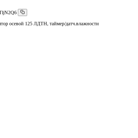
TljN2Q6
тор осевой 125 ЛДТН, таймер/датч.влажности