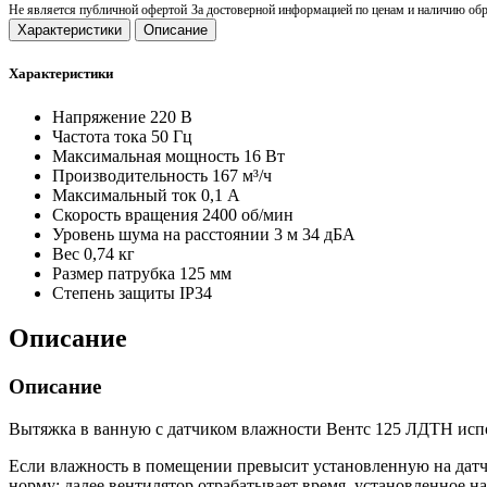
Не является публичной офертой
За достоверной информацией по ценам и наличию об
Характеристики
Описание
Характеристики
Напряжение
220 В
Частота тока
50 Гц
Максимальная мощность
16 Вт
Производительность
167 м³/ч
Максимальный ток
0,1 А
Скорость вращения
2400 об/мин
Уровень шума на расстоянии 3 м
34 дБА
Вес
0,74 кг
Размер патрубка
125 мм
Степень защиты
IP34
Описание
Описание
Вытяжка в ванную с датчиком влажности Вентс 125 ЛДТН испо
Если влажность в помещении превысит установленную на датчик
норму; далее вентилятор отрабатывает время, установленное н