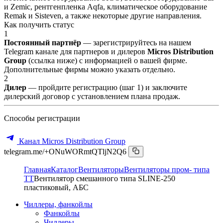
и Zemic, рентгенпленка Aqfa, климатическое оборудование
Remak и Sisteven, а также некоторые другие направления.
Как получить статус
1
Постоянный партнёр
— зарегистрируйтесь на нашем
Telegram канале для партнеров и дилеров
Micros Distribution
Group
(ссылка ниже) с информацией о вашей фирме.
Дополнительные фирмы можно указать отдельно.
2
Дилер
— пройдите регистрацию (шаг 1) и заключите
дилерский договор с установлением плана продаж.
Способы регистрации
Канал Micros Distribution Group
telegram.me/+ONuWORmtQTljN2Q6
Главная
Каталог
Вентиляторы
Вентиляторы пром- типа
ТТ
Вентилятор смешанного типа SLINE-250
пластиковый, АБС
Чиллеры, фанкойлы
Фанкойлы
Чиллеры