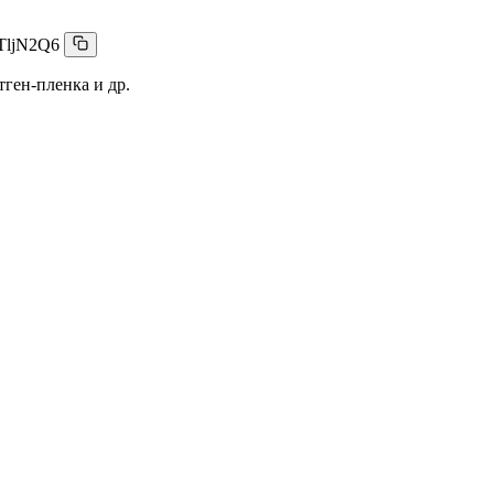
TljN2Q6
тген-пленка и др.