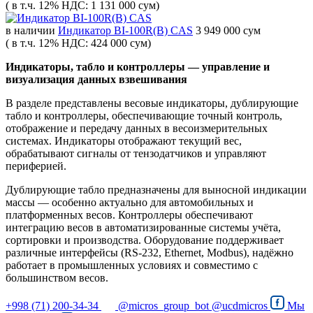
( в т.ч. 12% НДС: 1 131 000 сум)
в наличии
Индикатор BI-100R(B) CAS
3 949 000 сум
( в т.ч. 12% НДС: 424 000 сум)
Индикаторы, табло и контроллеры — управление и
визуализация данных взвешивания
В разделе представлены весовые индикаторы, дублирующие
табло и контроллеры, обеспечивающие точный контроль,
отображение и передачу данных в весоизмерительных
системах. Индикаторы отображают текущий вес,
обрабатывают сигналы от тензодатчиков и управляют
периферией.
Дублирующие табло предназначены для выносной индикации
массы — особенно актуально для автомобильных и
платформенных весов. Контроллеры обеспечивают
интеграцию весов в автоматизированные системы учёта,
сортировки и производства. Оборудование поддерживает
различные интерфейсы (RS-232, Ethernet, Modbus), надёжно
работает в промышленных условиях и совместимо с
большинством весов.
+998 (71) 200-34-34
@micros_group_bot
@ucdmicros
Мы