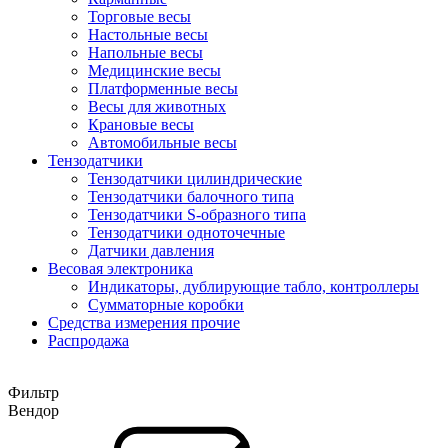
Торговые весы
Настольные весы
Напольные весы
Медицинские весы
Платформенные весы
Весы для животных
Крановые весы
Автомобильные весы
Тензодатчики
Тензодатчики цилиндрические
Тензодатчики балочного типа
Тензодатчики S-образного типа
Тензодатчики одноточечные
Датчики давления
Весовая электроника
Индикаторы, дублирующие табло, контроллеры
Сумматорные коробки
Средства измерения прочие
Распродажа
Фильтр
Вендор