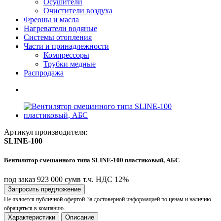
Осушители
Очистители воздуха
Фреоны и масла
Нагреватели водяные
Системы отопления
Части и принадлежности
Компрессоры
Трубки медные
Раcпродажа
Артикул производителя:
SLINE-100
Вентилятор смешанного типа SLINE-100 пластиковый, АБС
под заказ
923 000 сум
в т.ч. НДС 12%
Запросить предложение
Не является публичной офертой
За достоверной информацией по ценам и наличию
обращаться в компанию.
Характеристики
Описание