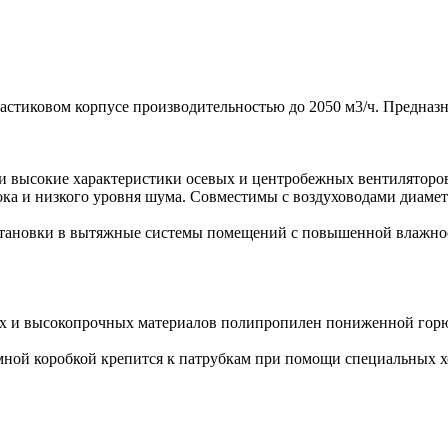
астиковом корпусе производительностью до 2050 м3/ч. Предназ
и высокие характеристики осевых и центробежных вентиляторо
ка и низкого уровня шума. Совместимы с воздуховодами диаметр
ановки в вытяжные системы помещений с повышенной влажность
ых и высокопрочных материалов полипропилен пониженной горю
мной коробкой крепится к патрубкам при помощи специальных х