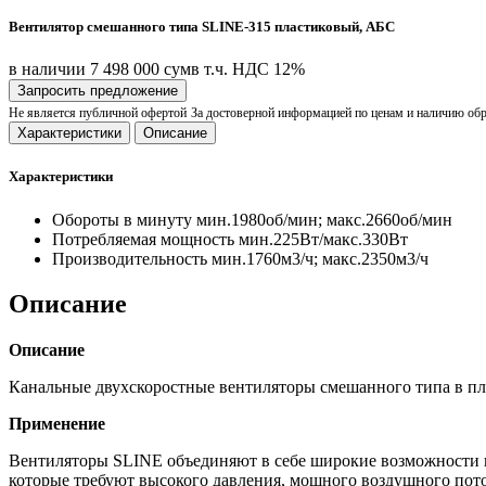
Вентилятор смешанного типа SLINE-315 пластиковый, АБС
в наличии
7 498 000 сум
в т.ч. НДС 12%
Запросить предложение
Не является публичной офертой
За достоверной информацией по ценам и наличию об
Характеристики
Описание
Характеристики
Обороты в минуту
мин.1980об/мин; макс.2660об/мин
Потребляемая мощность
мин.225Вт/макс.330Вт
Производительность
мин.1760м3/ч; макс.2350м3/ч
Описание
Описание
Канальные двухскоростные вентиляторы смешанного типа в пл
Применение
Вентиляторы SLINE объединяют в себе широкие возможности 
которые требуют высокого давления, мощного воздушного пото