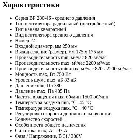
Характеристики
Серия
ВР 280-46 - среднего давления
Тип вентилятора
радиальный (центробежный)
Тип канала
квадратный
Вид вентилятора
среднего давления
Номер
2.5
Входной диаметр, мм
250 мм
Выход сечение (размер), мм
175 x 175 мм
Производительность min, м³/час
820 м³/час
Производительность max, м³/час
2200 м³/час
Производительность min-max, м³/час
820 - 2200 м³/час
Мощность max, Вт
750 Вт
Уровень шума max, дБ
83 дБ
Давление min, Па
380
Давление max, Па
485 Па
Частота вращения max, об/мин
1500 об/мин
Температура воздуха min, °С
-45 °С
Температура воздуха max, °С
+40 °С
Регулировка скорости
дополнительная опция
Количество скоростей
1
Особенности
общего назначения
Сила тока max, А
1.97 А
Фаза / Напряжение, В
3f / 380V