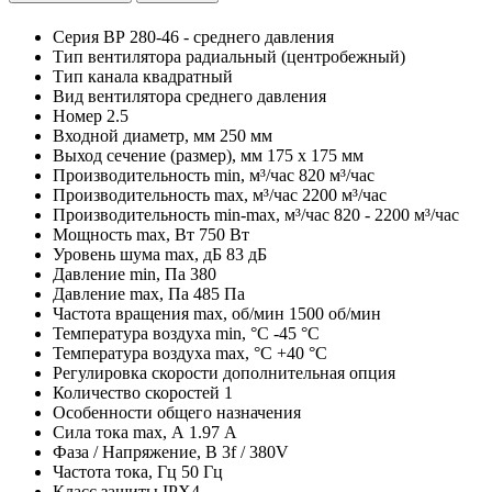
Серия
ВР 280-46 - среднего давления
Тип вентилятора
радиальный (центробежный)
Тип канала
квадратный
Вид вентилятора
среднего давления
Номер
2.5
Входной диаметр, мм
250 мм
Выход сечение (размер), мм
175 x 175 мм
Производительность min, м³/час
820 м³/час
Производительность max, м³/час
2200 м³/час
Производительность min-max, м³/час
820 - 2200 м³/час
Мощность max, Вт
750 Вт
Уровень шума max, дБ
83 дБ
Давление min, Па
380
Давление max, Па
485 Па
Частота вращения max, об/мин
1500 об/мин
Температура воздуха min, °С
-45 °С
Температура воздуха max, °С
+40 °С
Регулировка скорости
дополнительная опция
Количество скоростей
1
Особенности
общего назначения
Сила тока max, А
1.97 А
Фаза / Напряжение, В
3f / 380V
Частота тока, Гц
50 Гц
Класс защиты
IPX4