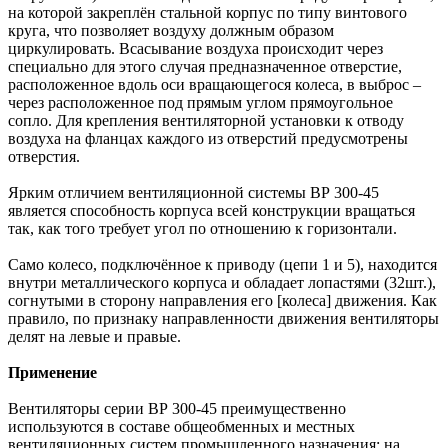
на которой закреплён стальной корпус по типу винтового
круга, что позволяет воздуху должным образом
циркулировать. Всасывание воздуха происходит через
специально для этого случая предназначенное отверстие,
расположенное вдоль оси вращающегося колеса, в выброс –
через расположенное под прямым углом прямоугольное
сопло. Для крепления вентиляторной установки к отводу
воздуха на фланцах каждого из отверстий предусмотрены
отверстия.
Ярким отличием вентиляционной системы ВР 300-45
является способность корпуса всей конструкции вращаться
так, как того требует угол по отношению к горизонтали.
Само колесо, подключённое к приводу (цепи 1 и 5), находится
внутри металлического корпуса и обладает лопастями (32шт.),
согнутыми в сторону направления его [колеса] движения. Как
правило, по признаку направленности движения вентиляторы
делят на левые и правые.
Применение
Вентиляторы серии ВР 300-45 преимущественно
используются в составе общеобменных и местных
вентиляционных систем промышленного назначения: на