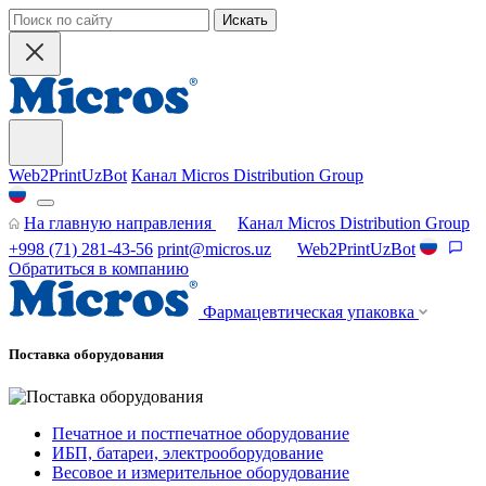
Искать
Web2PrintUzBot
Канал Micros Distribution Group
На главную направления
Канал Micros Distribution Group
+998 (71) 281-43-56
print@micros.uz
Web2PrintUzBot
Обратиться в компанию
Фармацевтическая упаковка
Поставка оборудования
Печатное и постпечатное оборудование
ИБП, батареи, электрооборудование
Весовое и измерительное оборудование