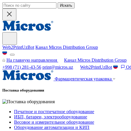
Искать
Web2PrintUzBot
Канал Micros Distribution Group
На главную направления
Канал Micros Distribution Group
+998 (71) 281-43-56
print@micros.uz
Web2PrintUzBot
Об
Фармацевтическая упаковка
Поставка оборудования
Печатное и постпечатное оборудование
ИБП, батареи, электрооборудование
Весовое и измерительное оборудование
Оборудование автоматизации и КИП