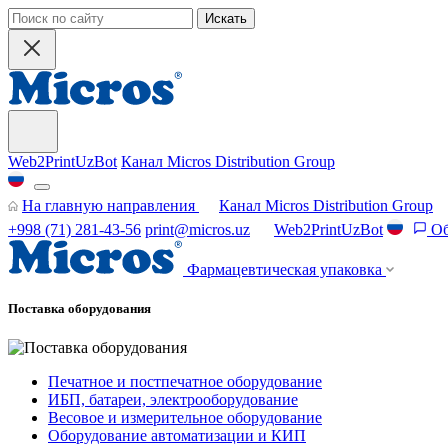
Искать
Web2PrintUzBot
Канал Micros Distribution Group
На главную направления
Канал Micros Distribution Group
+998 (71) 281-43-56
print@micros.uz
Web2PrintUzBot
Об
Фармацевтическая упаковка
Поставка оборудования
Печатное и постпечатное оборудование
ИБП, батареи, электрооборудование
Весовое и измерительное оборудование
Оборудование автоматизации и КИП