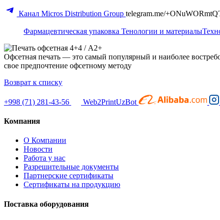
Канал Micros Distribution Group
telegram.me/+ONuWORmtQ
Фармацевтическая упаковка
Тенологии и материалы
Техн
Офсетная печать — это самый популярный и наиболее востреб
свое предпочтение офсетному методу
Возврат к списку
+998 (71) 281-43-56
Web2PrintUzBot
Компания
О Компании
Новости
Работа у нас
Разрешительные документы
Партнерские сертификаты
Сертификаты на продукцию
Поставка оборудования