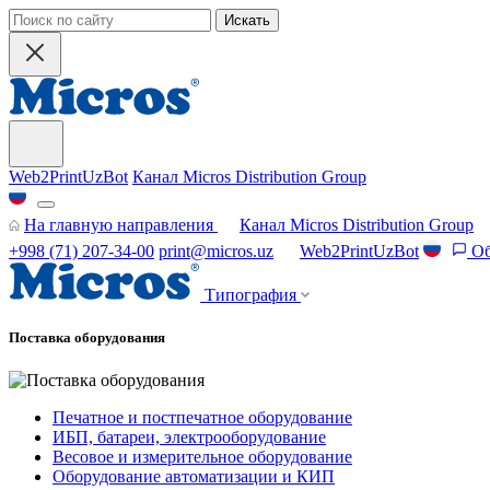
Искать
Web2PrintUzBot
Канал Micros Distribution Group
На главную направления
Канал Micros Distribution Group
+998 (71) 207-34-00
print@micros.uz
Web2PrintUzBot
Об
Типография
Поставка оборудования
Печатное и постпечатное оборудование
ИБП, батареи, электрооборудование
Весовое и измерительное оборудование
Оборудование автоматизации и КИП