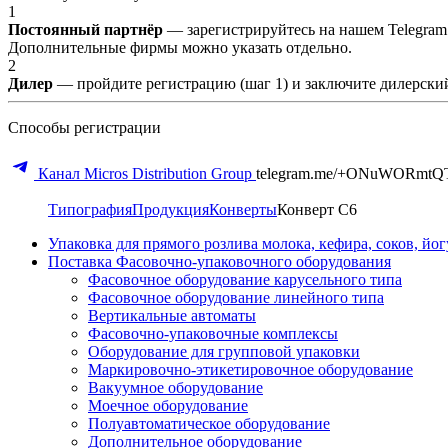
1
Постоянный партнёр
— зарегистрируйтесь на нашем Telegram
Дополнительные фирмы можно указать отдельно.
2
Дилер
— пройдите регистрацию (шаг 1) и заключите дилерский
Способы регистрации
Канал Micros Distribution Group
telegram.me/+ONuWORmtQ
Типография
Продукция
Конверты
Конверт C6
Упаковка для прямого розлива молока, кефира, соков, йо
Поставка Фасовочно-упаковочного оборудования
Фасовочное оборудование карусельного типа
Фасовочное оборудование линейного типа
Вертикальные автоматы
Фасовочно-упаковочные комплексы
Оборудование для групповой упаковки
Маркировочно-этикетировочное оборудование
Вакуумное оборудование
Моечное оборудование
Полуавтоматическое оборудование
Дополнительное оборудование