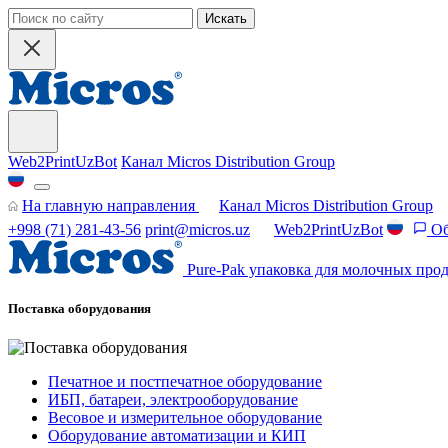
Искать
Web2PrintUzBot
Канал Micros Distribution Group
На главную направления
Канал Micros Distribution Group
+998 (71) 281-43-56
print@micros.uz
Web2PrintUzBot
Об
Pure-Pak упаковка для молочных прод
Поставка оборудования
Печатное и постпечатное оборудование
ИБП, батареи, электрооборудование
Весовое и измерительное оборудование
Оборудование автоматизации и КИП