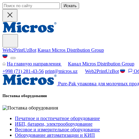
Искать
Web2PrintUzBot
Канал Micros Distribution Group
На главную направления
Канал Micros Distribution Group
+998 (71) 281-43-56
print@micros.uz
Web2PrintUzBot
Об
Pure-Pak упаковка для молочных прод
Поставка оборудования
Печатное и постпечатное оборудование
ИБП, батареи, электрооборудование
Весовое и измерительное оборудование
Оборудование автоматизации и КИП