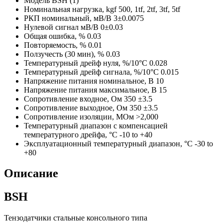
Модель
BSH (1)
Номинальная нагрузка, kgf
500, 1tf, 2tf, 3tf, 5tf
РКП номинальный, мВ/В
3±0.0075
Нулевой сигнал мВ/В
0±0.03
Общая ошибка, %
0.03
Повторяемость, %
0.01
Ползучесть (30 мин), %
0.03
Температурный дрейф нуля, %/10°C
0.028
Температурный дрейф сигнала, %/10°C
0.015
Напряжение питания номинальное, В
10
Напряжение питания максимальное, В
15
Сопротивление входное, Ом
350 ±3.5
Сопротивление выходное, Ом
350 ±3.5
Сопротивление изоляции, МОм
>2,000
Температурный диапазон с компенсацией
температурного дрейфа, °C
-10 to +40
Эксплуатационный температурный диапазон, °C
-30 to
+80
Описание
BSH
Тензодатчики стальные консольного типа