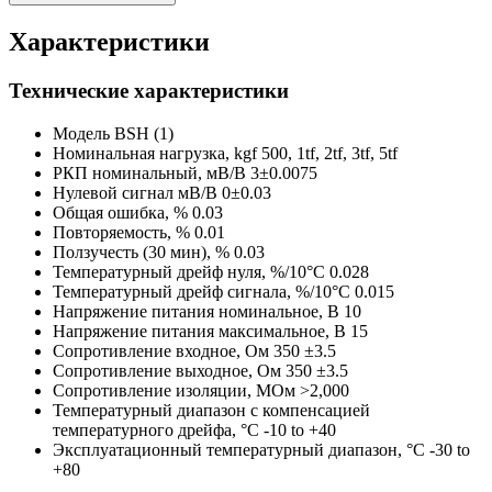
Характеристики
Технические характеристики
Модель
BSH (1)
Номинальная нагрузка, kgf
500, 1tf, 2tf, 3tf, 5tf
РКП номинальный, мВ/В
3±0.0075
Нулевой сигнал мВ/В
0±0.03
Общая ошибка, %
0.03
Повторяемость, %
0.01
Ползучесть (30 мин), %
0.03
Температурный дрейф нуля, %/10°C
0.028
Температурный дрейф сигнала, %/10°C
0.015
Напряжение питания номинальное, В
10
Напряжение питания максимальное, В
15
Сопротивление входное, Ом
350 ±3.5
Сопротивление выходное, Ом
350 ±3.5
Сопротивление изоляции, МОм
>2,000
Температурный диапазон с компенсацией
температурного дрейфа, °C
-10 to +40
Эксплуатационный температурный диапазон, °C
-30 to
+80