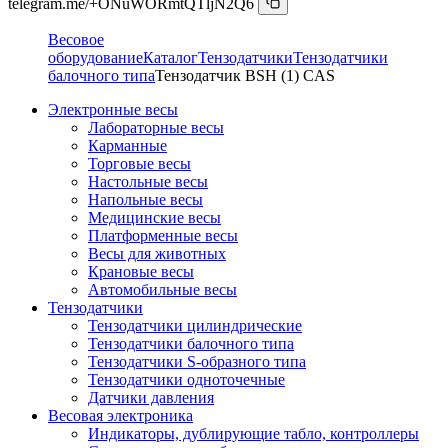
telegram.me/+ONuWORmtQTljN2Q6
Весовое
оборудование
Каталог
Тензодатчики
Тензодатчики
балочного типа
Тензодатчик BSH (1) CAS
Электронные весы
Лабораторные весы
Карманные
Торговые весы
Настольные весы
Напольные весы
Медицинские весы
Платформенные весы
Весы для животных
Крановые весы
Автомобильные весы
Тензодатчики
Тензодатчики цилиндрические
Тензодатчики балочного типа
Тензодатчики S-образного типа
Тензодатчики одноточечные
Датчики давления
Весовая электроника
Индикаторы, дублирующие табло, контроллеры