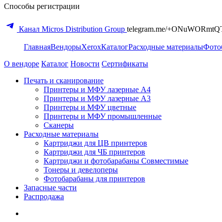
Способы регистрации
Канал Micros Distribution Group
telegram.me/+ONuWORmtQ
Главная
Вендоры
Xerox
Каталог
Расходные материалы
Фото
О вендоре
Каталог
Новости
Сертификаты
Печать и сканирование
Принтеры и МФУ лазерные А4
Принтеры и МФУ лазерные А3
Принтеры и МФУ цветные
Принтеры и МФУ промышленные
Сканеры
Расходные материалы
Картриджи для ЦВ принтеров
Картриджи для ЧБ принтеров
Картриджи и фотобарабаны Совместимые
Тонеры и девелоперы
Фотобарабаны для принтеров
Запасные части
Распродажа