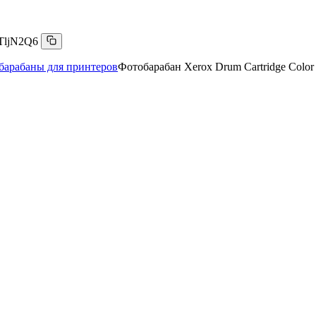
TljN2Q6
барабаны для принтеров
Фотобарабан Xerox Drum Cartridge Color