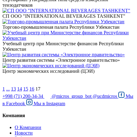
тензодатчиков
СП ООО "INTERNATIONAL BEVERAGES TASHKENT"
Торгово-промышленная палата Республики Узбекистан
Учебный центр при Министерстве финансов Республики
Узбекистан
Центр развития системы «Электронное правительство»
Центр экономических исследований (ЦЭИ)
1
...
13
14
15
16
17
+998 (71) 200-34-34
@micros_group_bot
@ucdmicros
Мы
в
Facebook
Мы в
Instagram
Компания
О Компании
Новости