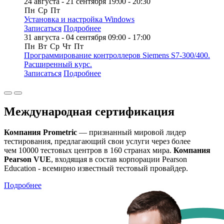
24 августа - 21 сентября
19:00 - 20:30
Пн
Ср
Пт
Установка и настройка Windows
Записаться
Подробнее
31 августа - 04 сентября
09:00 - 17:00
Пн
Вт
Ср
Чт
Пт
Программирование контроллеров Siemens S7-300/400.
Расширенный курс.
Записаться
Подробнее
Международная сертификация
Компания Prometric
— признанный мировой лидер
тестирования, предлагающий свои услуги через более
чем 10000 тестовых центров в 160 странах мира.
Компания
Pearson VUE
, входящая в состав корпорации Pearson
Education - всемирно известный тестовый провайдер.
Подробнее