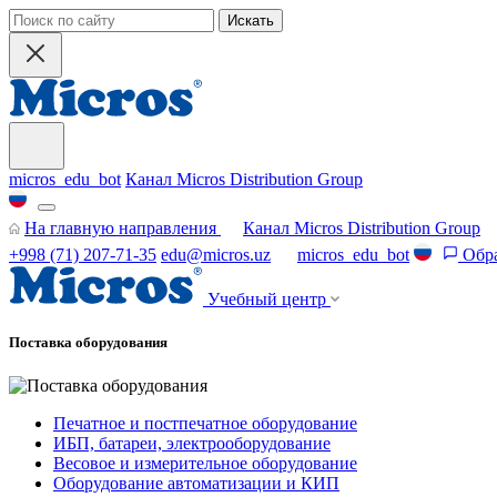
Искать
micros_edu_bot
Канал Micros Distribution Group
На главную направления
Канал Micros Distribution Group
+998 (71) 207-71-35
edu@micros.uz
micros_edu_bot
Обра
Учебный центр
Поставка оборудования
Печатное и постпечатное оборудование
ИБП, батареи, электрооборудование
Весовое и измерительное оборудование
Оборудование автоматизации и КИП