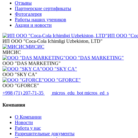
Отзывы
Партнерские сертификаты
Фотогалерея
Работы наших учеников
Акции и новости
ИП ООО "Coca-
ИП ООО "Coca-Cola Ichimligi Uzbekiston, LTD"
МИСИС
МИСИС
OOO "DAS MARKETING"
OOO "DAS MARKETING"
OOO "SKY CA"
OOO "SKY CA"
OOO "GFORCE"
OOO "GFORCE"
+998 (71) 207-71-35
micros_edu_bot
micros_ed_s
Компания
О Компании
Новости
Работа у нас
Разрешительные документы