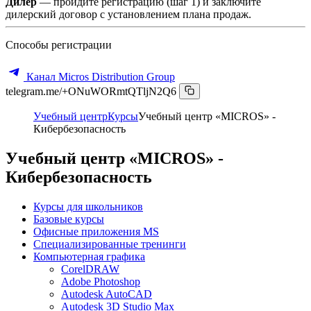
Дилер
— пройдите регистрацию (шаг 1) и заключите
дилерский договор с установлением плана продаж.
Способы регистрации
Канал Micros Distribution Group
telegram.me/+ONuWORmtQTljN2Q6
Учебный центр
Курсы
Учебный центр «MICROS» -
Кибербезопасность
Учебный центр «MICROS» -
Кибербезопасность
Курсы для школьников
Базовые курсы
Офисные приложения MS
Специализированные тренинги
Компьютерная графика
CorelDRAW
Adobe Photoshop
Autodesk AutoCAD
Autodesk 3D Studio Max