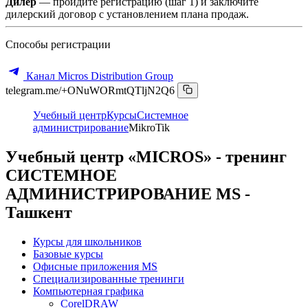
Дилер
— пройдите регистрацию (шаг 1) и заключите
дилерский договор с установлением плана продаж.
Способы регистрации
Канал Micros Distribution Group
telegram.me/+ONuWORmtQTljN2Q6
Учебный центр
Курсы
Системное
администрирование
MikroTik
Учебный центр «MICROS» - тренинг
СИСТЕМНОЕ
АДМИНИСТРИРОВАНИЕ MS -
Ташкент
Курсы для школьников
Базовые курсы
Офисные приложения MS
Специализированные тренинги
Компьютерная графика
CorelDRAW