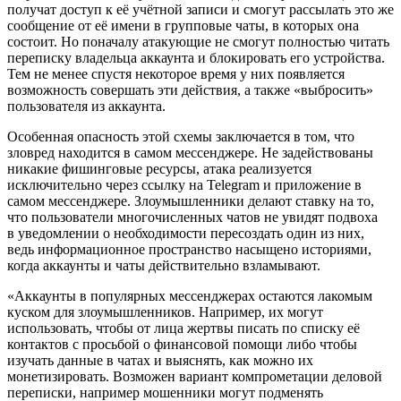
получат доступ к её учётной записи и смогут рассылать это же
сообщение от её имени в групповые чаты, в которых она
состоит. Но поначалу атакующие не смогут полностью читать
переписку владельца аккаунта и блокировать его устройства.
Тем не менее спустя некоторое время у них появляется
возможность совершать эти действия, а также «выбросить»
пользователя из аккаунта.
Особенная опасность этой схемы заключается в том, что
зловред находится в самом мессенджере. Не задействованы
никакие фишинговые ресурсы, атака реализуется
исключительно через ссылку на Telegram и приложение в
самом мессенджере. Злоумышленники делают ставку на то,
что пользователи многочисленных чатов не увидят подвоха
в уведомлении о необходимости пересоздать один из них,
ведь информационное пространство насыщено историями,
когда аккаунты и чаты действительно взламывают.
«Аккаунты в популярных мессенджерах остаются лакомым
куском для злоумышленников. Например, их могут
использовать, чтобы от лица жертвы писать по списку её
контактов с просьбой о финансовой помощи либо чтобы
изучать данные в чатах и выяснять, как можно их
монетизировать. Возможен вариант компрометации деловой
переписки, например мошенники могут подменять