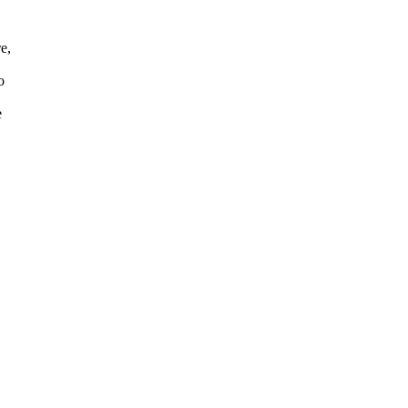
е,
о
е