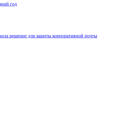
дний год
овила решение для защиты корпоративной почты