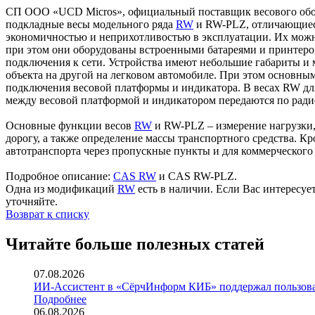
СП ООО «UCD Micros», официальный поставщик весового обор
подкладные ве­сы модельного ря­да
RW
и RW-PLZ, отличающиеся
экономичностью и неприхотливостью в эксплуатации. Их можно
при этом они оборудованы встроенными батареями и принтером,
подключения к се­ти. Устройства имеют небольшие габариты и м
объекта на другой на легковом автомобиле. При этом основны
подключения весовой платформы и индикатора. В весах RW дл
между весовой платформой и индикатором передаются по ради
Основные функции весов
RW
и RW-PLZ – измерение нагрузки,
дорогу, а также определение массы транспортного средства. Кр
автотранспорта через пропускные пункты и для коммерческого 
Подробное описание:
CAS RW
и CAS RW-PLZ.
Одна из модификаций
RW
есть в наличии. Если Вас интересуе
уточняйте.
Возврат к списку
Читайте больше полезных статей
07.08.2026
ИИ-Ассистент в «СёрчИнформ КИБ» поддержал пользов
Подробнее
06.08.2026