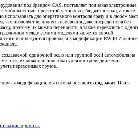
удования под брендом CAS, поставляет под заказ электронные
 мобильностью, простотой установки, бюджетностью, а также
 использовать для оперативного контроля сразу и в любом мест
 что позволяет выполнять измерения да­же посреди по­ля без
ассу, поэтому их можно переносить, а также перевозить с одног
м различием между самими моделями является способ
я этого используются провода, а в модификации RW-PLZ данны
оканалу.
 создаваемой одиночной осью или группой осей автомобиля на
оме то­го, их можно использовать для контроля движения
учета перевозимых грузов.
т другая модификация, мы готовы поставить
под заказ
. Цены
ательские промпты