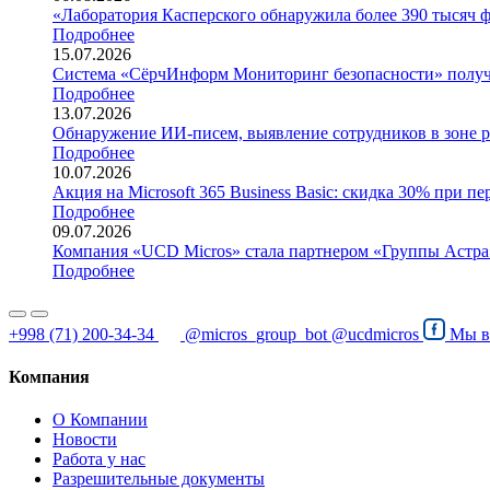
«Лаборатория Касперского обнаружила более 390 тысяч 
Подробнее
15.07.2026
Система «СёрчИнформ Мониторинг безопасности» получи
Подробнее
13.07.2026
Обнаружение ИИ-писем, выявление сотрудников в зоне р
Подробнее
10.07.2026
Акция на Microsoft 365 Business Basic: скидка 30% при пе
Подробнее
09.07.2026
Компания «UCD Micros» стала партнером «Группы Астра
Подробнее
+998 (71) 200-34-34
@micros_group_bot
@ucdmicros
Мы 
Компания
О Компании
Новости
Работа у нас
Разрешительные документы