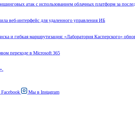
фишинговых атак с использованием облачных платформ за после
ла веб-интерфейс для удаленного управления ИБ
иска и гибкая маршрутизация: «Лаборатория Касперского» обн
рвом переходе в Microsoft 365
».
в
Facebook
Мы в
Instagram