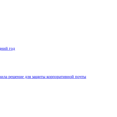
дний год
овила решение для защиты корпоративной почты