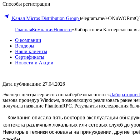
Способы регистрации
Канал Micros Distribution Group
telegram.me/+ONuWORmtQ
Главная
Компания
Новости
«Лаборатория Касперского» в
О компании
Вендоры
Наши клиенты
Сертификаты
Новости и Акции
Дата публикации: 27.04.2026
Эксперт центра сервисов по кибербезопасности «
Лаборатории 
вызова процедур Windows, позволяющую реализовать ранее н
получила название PhantomRPC. Результаты исследования были
Компания описала пять векторов эксплуатации обнару
контекста различных локальных или сетевых служб до у
Некоторые техники основаны на принуждении, другие тре
службы.