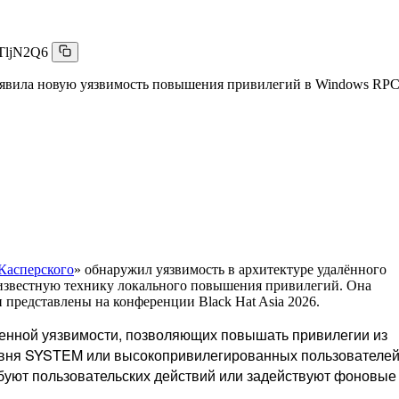
TljN2Q6
ыявила новую уязвимость повышения привилегий в Windows RP
Касперского
» обнаружил уязвимость в архитектуре удалённого
еизвестную технику локального повышения привилегий. Она
 представлены на конференции Black Hat Asia 2026.
женной уязвимости, позволяющих повышать привилегии из
ровня SYSTEM или высокопривилегированных пользователей
буют пользовательских действий или задействуют фоновые