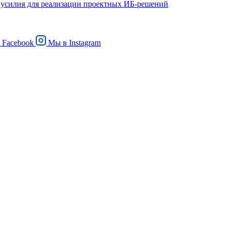
ют усилия для реализации проектных ИБ-решений
в
Facebook
Мы в
Instagram