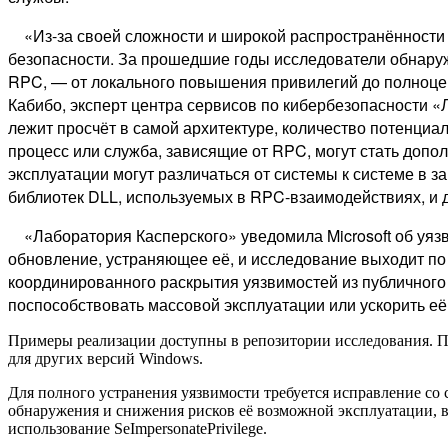
«Из-за своей сложности и широкой распространённост
безопасности. За прошедшие годы исследователи обнару
RPC, — от локального повышения привилегий до полноце
Кабибо, эксперт центра сервисов по кибербезопасности «
лежит просчёт в самой архитектуре, количество потенциа
процесс или служба, зависящие от RPC, могут стать доп
эксплуатации могут различаться от системы к системе в з
библиотек DLL, используемых в RPC-взаимодействиях, и
«Лаборатория Касперского» уведомила Microsoft об уяз
обновление, устраняющее её, и исследование выходит по
координированного раскрытия уязвимостей из публичного
поспособствовать массовой эксплуатации или ускорить её
Примеры реализации доступны в репозитории исследования. Пр
для других версий Windows.
Для полного устранения уязвимости требуется исправление со 
обнаружения и снижения рисков её возможной эксплуатации, в
использование SeImpersonatePrivilege.