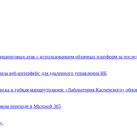
фишинговых атак с использованием облачных платформ за после
ла веб-интерфейс для удаленного управления ИБ
иска и гибкая маршрутизация: «Лаборатория Касперского» обн
рвом переходе в Microsoft 365
».