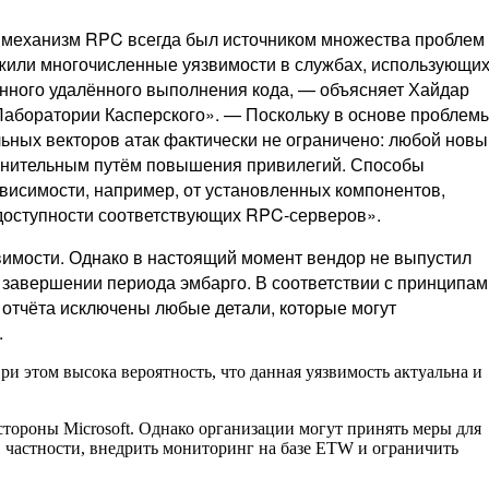
и механизм RPC всегда был источником множества проблем
жили многочисленные уязвимости в службах, использующи
нного удалённого выполнения кода, — объясняет Хайдар
Лаборатории Касперского». — Поскольку в основе проблем
льных векторов атак фактически не ограничено: любой новы
олнительным путём повышения привилегий. Способы
ависимости, например, от установленных компонентов,
 доступности соответствующих RPC-серверов».
вимости. Однако в настоящий момент вендор не выпустил
 завершении периода эмбарго. В соответствии с принципам
 отчёта исключены любые детали, которые могут
.
и этом высока вероятность, что данная уязвимость актуальна и
стороны Microsoft. Однако организации могут принять меры для
 частности, внедрить мониторинг на базе ETW и ограничить