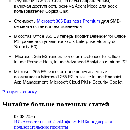
Улучшения Copilot Chat, по всем направлениям,
включая доступность режима Agent Mode для всех
пользователей Copilot Chat
Стоимость
Microsoft 365 Business Premium
для SMB-
сегмента остаётся без изменений
В состав Office 365 E3 теперь входит Defender for Office
P1 (ранее доступный только в Enterprise Mobility &
Security E3)
Microsoft 365 E3 теперь включает Defender for Office,
Intune Remote Help, Intune Advanced Analytics и Intune P2
Microsoft 365 E5 включает все перечисленные
возможности Microsoft 365 E3, а также Intune Endpoint
App Management, Microsoft Cloud PKI и Security Copilot
Возврат к списку
Читайте больше полезных статей
07.08.2026
ИИ-Ассистент в «СёрчИнформ КИБ» поддержал
пользовательские промпты