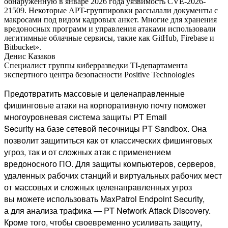
обнаруженную в январе 2026 года уязвимость CVE-2026-
21509. Некоторые APT-группировки рассылали документы с
макросами под видом кадровых анкет. Многие для хранения
вредоносных программ и управления атаками использовали
легитимные облачные сервисы, такие как GitHub, Firebase и
Bitbucket».
Денис Казаков
Специалист группы киберразведки TI-департамента
экспертного центра безопасности Positive Technologies
Предотвратить массовые и целенаправленные
фишинговые атаки на корпоративную почту поможет
многоуровневая система защиты PT Email
Security на базе сетевой песочницы PT Sandbox. Она
позволит защититься как от классических фишинговых
угроз, так и от сложных атак с применением
вредоносного ПО. Для защиты компьютеров, серверов,
удаленных рабочих станций и виртуальных рабочих мест
от массовых и сложных целенаправленных угроз
вы можете использовать MaxPatrol Endpoint Security,
а для анализа трафика — PT Network Attack Discovery.
Кроме того, чтобы своевременно усиливать защиту,