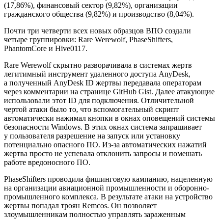
(17,86%), финансовый сектор (9,82%), организации
гражданского общества (9,82%) и производство (8,04%).
Почти три четверти всех новых образцов ВПО создали
четыре группировки: Rare Werewolf, PhaseShifters,
PhantomCore и Hive0117.
Rare Werewolf скрытно разворачивала в системах жертв
легитимный инструмент удаленного доступа AnyDesk,
а полученный AnyDesk ID жертвы передавала операторам
через комментарии на странице GitHub Gist. Далее атакующие
использовали этот ID для подключения. Отличительной
чертой атаки было то, что вспомогательный скрипт
автоматически нажимал кнопки в окнах оповещений системы
безопасности Windows. В этих окнах система запрашивает
у пользователя разрешение на запуск или установку
потенциально опасного ПО. Из-за автоматических нажатий
жертва просто не успевала отклонить запросы и помешать
работе вредоносного ПО.
PhaseShifters проводила фишинговую кампанию, нацеленную
на организации авиационной промышленности и оборонно-
промышленного комплекса. В результате атаки на устройство
жертвы попадал троян Remcos. Он позволяет
злоумышленникам полностью управлять зараженным