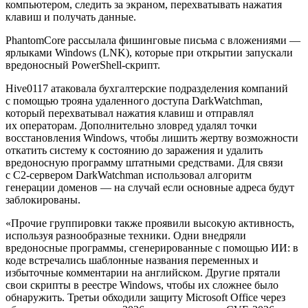
компьютером, следить за экраном, перехватывать нажатия
клавиш и получать данные.
PhantomCore рассылала фишинговые письма с вложениями —
ярлыками Windows (LNK), которые при открытии запускали
вредоносный PowerShell-скрипт.
Hive0117 атаковала бухгалтерские подразделения компаний
с помощью трояна удаленного доступа DarkWatchman,
который перехватывал нажатия клавиш и отправлял
их операторам. Дополнительно зловред удалял точки
восстановления Windows, чтобы лишить жертву возможности
откатить систему к состоянию до заражения и удалить
вредоносную программу штатными средствами. Для связи
с C2-сервером DarkWatchman использовал алгоритм
генерации доменов — на случай если основные адреса будут
заблокированы.
«Прочие группировки также проявили высокую активность,
используя разнообразные техники. Одни внедряли
вредоносные программы, сгенерированные с помощью ИИ: в
коде встречались шаблонные названия переменных и
избыточные комментарии на английском. Другие прятали
свои скрипты в реестре Windows, чтобы их сложнее было
обнаружить. Третьи обходили защиту Microsoft Office через