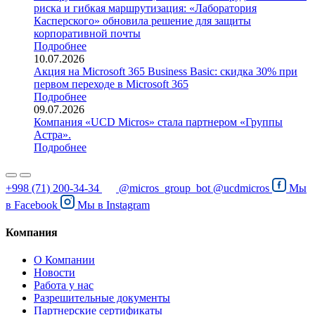
риска и гибкая маршрутизация: «Лаборатория
Касперского» обновила решение для защиты
корпоративной почты
Подробнее
10.07.2026
Акция на Microsoft 365 Business Basic: скидка 30% при
первом переходе в Microsoft 365
Подробнее
09.07.2026
Компания «UCD Micros» стала партнером «Группы
Астра».
Подробнее
+998 (71) 200-34-34
@micros_group_bot
@ucdmicros
Мы
в
Facebook
Мы в
Instagram
Компания
О Компании
Новости
Работа у нас
Разрешительные документы
Партнерские сертификаты