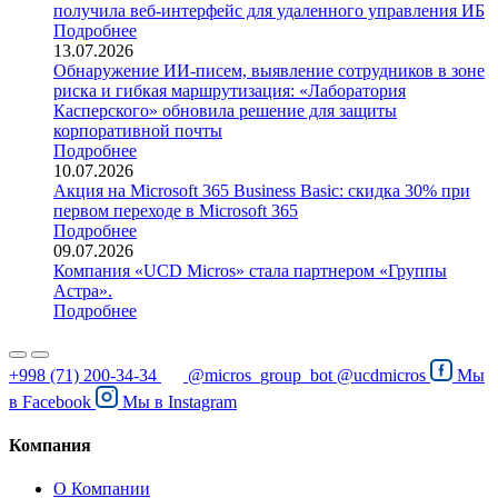
получила веб-интерфейс для удаленного управления ИБ
Подробнее
13.07.2026
Обнаружение ИИ-писем, выявление сотрудников в зоне
риска и гибкая маршрутизация: «Лаборатория
Касперского» обновила решение для защиты
корпоративной почты
Подробнее
10.07.2026
Акция на Microsoft 365 Business Basic: скидка 30% при
первом переходе в Microsoft 365
Подробнее
09.07.2026
Компания «UCD Micros» стала партнером «Группы
Астра».
Подробнее
+998 (71) 200-34-34
@micros_group_bot
@ucdmicros
Мы
в
Facebook
Мы в
Instagram
Компания
О Компании