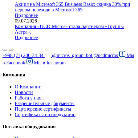
Акция на Microsoft 365 Business Basic: скидка 30% при
первом переходе в Microsoft 365
Подробнее
09.07.2026
Компания «UCD Micros» стала партнером «Группы
Астра».
Подробнее
+998 (71) 200-34-34
@micros_group_bot
@ucdmicros
Мы
в
Facebook
Мы в
Instagram
Компания
О Компании
Новости
Работа у нас
Разрешительные документы
Партнерские сертификаты
Сертификаты на продукцию
Поставка оборудования