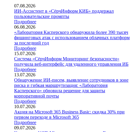
07.08.2026
ИИ-Ассистент в «СёрчИнформ КИБ» поддержал
пользовательские промпты
Подробнее
06.08.2026
«Лаборатория Касперского обнаружила более 390 тысяч
фишинговых атак с использованием облачных платформ
за последний год
Подробнее
15.07.2026
Система «СёрчИнформ Мониторинг безопасности»
получила веб-интерфейс для удаленного управления ИБ
Подробнее
13.07.2026
Обнаружение ИИ-писем, выявление сотрудников в зоне
риска и гибкая маршрутизация: «Лаборатория
Касперского» обновила решение для защиты
корпоративной почты
Подробнее
10.07.2026
Акция на Microsoft 365 Business Basic: скидка 30% при
первом переходе в Microsoft 365
Подробнее
09.07.2026