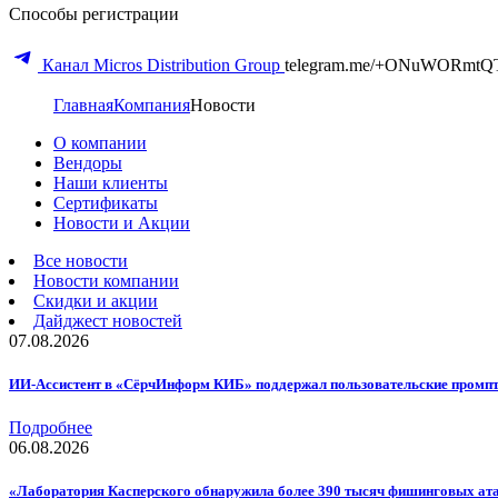
Способы регистрации
Канал Micros Distribution Group
telegram.me/+ONuWORmtQ
Главная
Компания
Новости
О компании
Вендоры
Наши клиенты
Сертификаты
Новости и Акции
Все новости
Новости компании
Скидки и акции
Дайджест новостей
07.08.2026
ИИ-Ассистент в «СёрчИнформ КИБ» поддержал пользовательские промп
Подробнее
06.08.2026
«Лаборатория Касперского обнаружила более 390 тысяч фишинговых ата