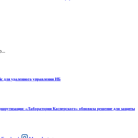
...
с для удаленного управления ИБ
аршрутизация: «Лаборатория Касперского» обновила решение для защиты