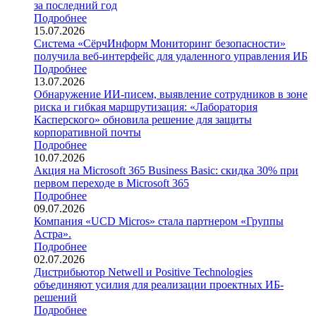
за последний год
Подробнее
15.07.2026
Система «СёрчИнформ Мониторинг безопасности»
получила веб-интерфейс для удаленного управления ИБ
Подробнее
13.07.2026
Обнаружение ИИ-писем, выявление сотрудников в зоне
риска и гибкая маршрутизация: «Лаборатория
Касперского» обновила решение для защиты
корпоративной почты
Подробнее
10.07.2026
Акция на Microsoft 365 Business Basic: скидка 30% при
первом переходе в Microsoft 365
Подробнее
09.07.2026
Компания «UCD Micros» стала партнером «Группы
Астра».
Подробнее
02.07.2026
Дистрибьютор Netwell и Positive Technologies
объединяют усилия для реализации проектных ИБ-
решений
Подробнее