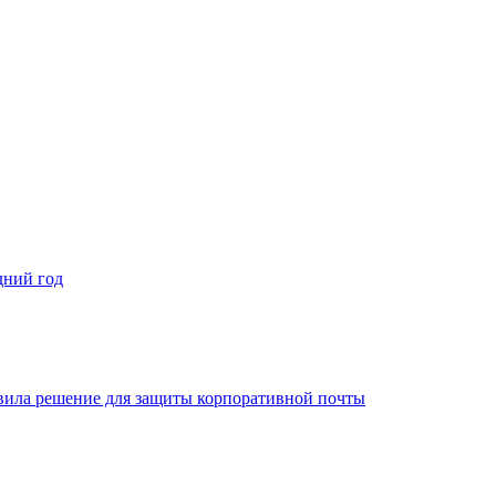
дний год
овила решение для защиты корпоративной почты