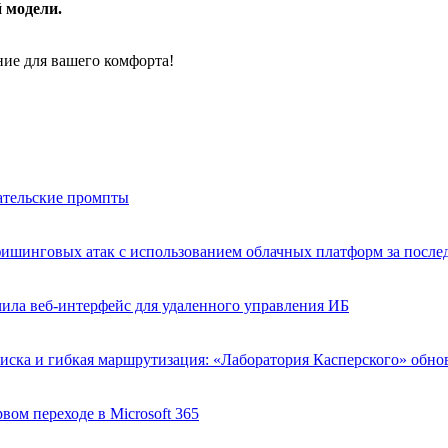
 модели.
ние для вашего комфорта!
ательские промпты
фишинговых атак с использованием облачных платформ за после
ла веб-интерфейс для удаленного управления ИБ
иска и гибкая маршрутизация: «Лаборатория Касперского» обн
рвом переходе в Microsoft 365