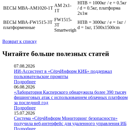
НПВ = 1000кг / e = 0.5кг
AM 2х1-
ВЕСЫ МВА-AM1020-1T
/ d = 0.5кг, платформа
1T
2x1м
FW1515-
ВЕСЫ МВА-FW1515-3T
НПВ = 3000кг / e = 1кг /
3T
платформенные
d = 1кг, 1500x1500cm
Smartweigh
Возврат к списку
Читайте больше полезных статей
07.08.2026
ИИ-Ассистент в «СёрчИнформ КИБ» поддержал
пользовательские промпты
Подробнее
06.08.2026
«Лаборатория Касперского обнаружила более 390 тысяч
фишинговых атак с использованием облачных платформ
за последний год
Подробнее
15.07.2026
Система «СёрчИнформ Мониторинг безопасности»
получила веб-интерфейс для удаленного управления ИБ
Подробнее