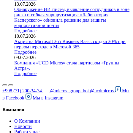
13.07.2026
Обнаружение ИИ-писем, выявление сотрудников в зоне
риска и гибкая маршрутизация: «Лаборатория
Касперского» обновила решение для защиты
корпоративной почты
Подробнее
10.07.2026
Акция на Microsoft 365 Business Basic: скидка 30% при
первом переходе в Microsoft 365
Подробнее
09.07.2026
Компания «UCD Micros» стала партнером «Группы
Астра».
Подробнее
+998 (71) 200-34-34
@micros_group_bot
@ucdmicros
Мы
в
Facebook
Мы в
Instagram
Компания
О Компании
Новости
Работа у нас