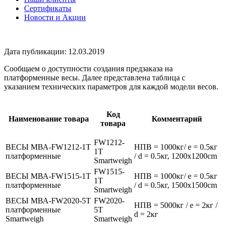
Сертификаты
Новости и Акции
Дата публикации: 12.03.2019
Сообщаем о доступности создания предзаказа на
платформенные весы. Далее представлена таблица с
указанием технических параметров для каждой модели весов.
Код
Наименование товара
Комментарий
товара
FW1212-
ВЕСЫ МВА-FW1212-1T
НПВ = 1000кг/ e = 0.5кг
1T
платформенные
/ d = 0.5кг, 1200x1200cm
Smartweigh
FW1515-
ВЕСЫ МВА-FW1515-1T
НПВ = 1000кг/ e = 0.5кг
1T
платформенные
/ d = 0.5кг, 1500x1500cm
Smartweigh
ВЕСЫ МВА-FW2020-5T
FW2020-
НПВ = 5000кг / e = 2кг /
платформенные
5T
d = 2кг
Smartweigh
Smartweigh