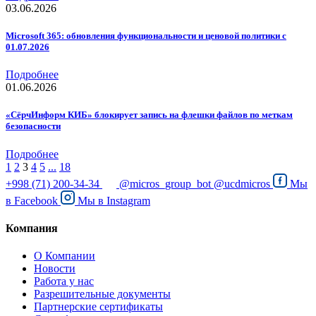
03.06.2026
Microsoft 365: обновления функциональности и ценовой политики с
01.07.2026
Подробнее
01.06.2026
«СёрчИнформ КИБ» блокирует запись на флешки файлов по меткам
безопасности
Подробнее
1
2
3
4
5
...
18
+998 (71) 200-34-34
@micros_group_bot
@ucdmicros
Мы
в
Facebook
Мы в
Instagram
Компания
О Компании
Новости
Работа у нас
Разрешительные документы
Партнерские сертификаты