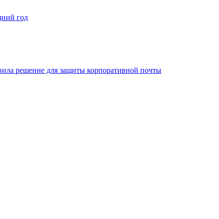
дний год
овила решение для защиты корпоративной почты