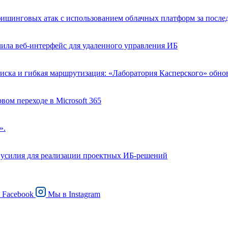
фишинговых атак с использованием облачных платформ за после
ла веб-интерфейс для удаленного управления ИБ
иска и гибкая маршрутизация: «Лаборатория Касперского» обн
рвом переходе в Microsoft 365
».
ют усилия для реализации проектных ИБ-решений
в
Facebook
Мы в
Instagram