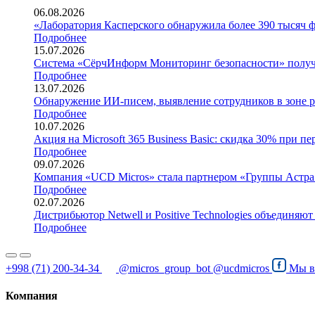
06.08.2026
«Лаборатория Касперского обнаружила более 390 тысяч 
Подробнее
15.07.2026
Система «СёрчИнформ Мониторинг безопасности» получи
Подробнее
13.07.2026
Обнаружение ИИ-писем, выявление сотрудников в зоне р
Подробнее
10.07.2026
Акция на Microsoft 365 Business Basic: скидка 30% при пе
Подробнее
09.07.2026
Компания «UCD Micros» стала партнером «Группы Астра
Подробнее
02.07.2026
Дистрибьютор Netwell и Positive Technologies объединя
Подробнее
+998 (71) 200-34-34
@micros_group_bot
@ucdmicros
Мы 
Компания