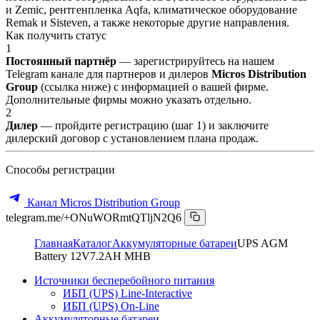
и Zemic, рентгенпленка Aqfa, климатическое оборудование
Remak и Sisteven, а также некоторые другие направления.
Как получить статус
1
Постоянный партнёр
— зарегистрируйтесь на нашем
Telegram канале для партнеров и дилеров
Micros Distribution
Group
(ссылка ниже) с информацией о вашей фирме.
Дополнительные фирмы можно указать отдельно.
2
Дилер
— пройдите регистрацию (шаг 1) и заключите
дилерский договор с установлением плана продаж.
Способы регистрации
Канал Micros Distribution Group
telegram.me/+ONuWORmtQTljN2Q6
Главная
Каталог
Аккумуляторные батареи
UPS AGM
Battery 12V7.2AH MHB
Источники бесперебойного питания
ИБП (UPS) Line-Interactive
ИБП (UPS) On-Line
Аккумуляторные батареи