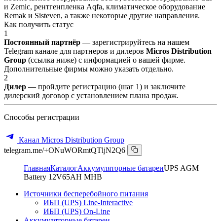
и Zemic, рентгенпленка Aqfa, климатическое оборудование
Remak и Sisteven, а также некоторые другие направления.
Как получить статус
1
Постоянный партнёр
— зарегистрируйтесь на нашем
Telegram канале для партнеров и дилеров
Micros Distribution
Group
(ссылка ниже) с информацией о вашей фирме.
Дополнительные фирмы можно указать отдельно.
2
Дилер
— пройдите регистрацию (шаг 1) и заключите
дилерский договор с установлением плана продаж.
Способы регистрации
Канал Micros Distribution Group
telegram.me/+ONuWORmtQTljN2Q6
Главная
Каталог
Аккумуляторные батареи
UPS AGM
Battery 12V65AH MHB
Источники бесперебойного питания
ИБП (UPS) Line-Interactive
ИБП (UPS) On-Line
Аккумуляторные батареи