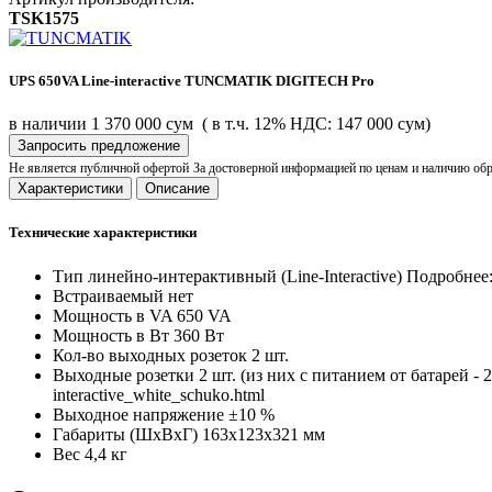
TSK1575
UPS 650VA Line-interactive TUNCMATIK DIGITECH Pro
в наличии
1 370 000 сум
( в т.ч. 12% НДС: 147 000 сум)
Запросить предложение
Не является публичной офертой
За достоверной информацией по ценам и наличию об
Характеристики
Описание
Технические характеристики
Тип
линейно-интерактивный (Line-Interactive) Подробнее: h
Встраиваемый
нет
Мощность в VA
650 VA
Мощность в Вт
360 Вт
Кол-во выходных розеток
2 шт.
Выходные розетки
2 шт. (из них с питанием от батарей - 2
interactive_white_schuko.html
Выходное напряжение
±10 %
Габариты (ШхВхГ)
163x123x321 мм
Вес
4,4 кг