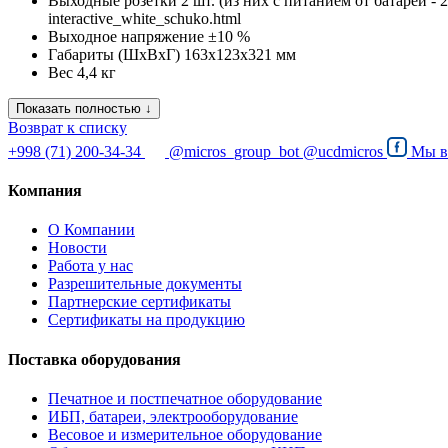
Выходные розетки
2 шт. (из них с питанием от батарей - 2
interactive_white_schuko.html
Выходное напряжение
±10 %
Габариты (ШхВхГ)
163x123x321 мм
Вес
4,4 кг
Показать полностью ↓
Возврат к списку
+998 (71) 200-34-34
@micros_group_bot
@ucdmicros
Мы 
Компания
О Компании
Новости
Работа у нас
Разрешительные документы
Партнерские сертификаты
Сертификаты на продукцию
Поставка оборудования
Печатное и постпечатное оборудование
ИБП, батареи, электрооборудование
Весовое и измерительное оборудование