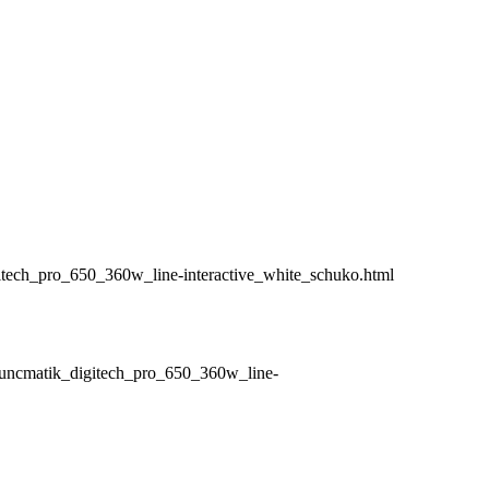
itech_pro_650_360w_line-interactive_white_schuko.html
_tuncmatik_digitech_pro_650_360w_line-