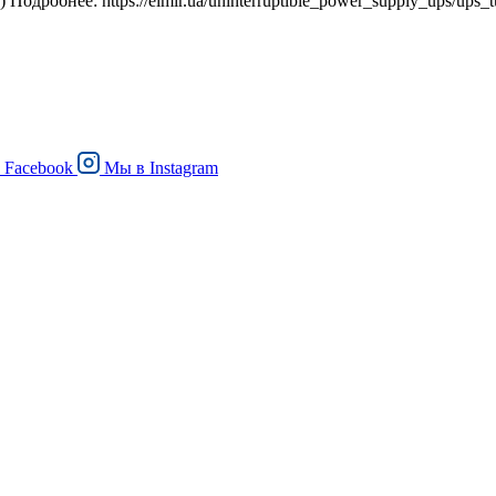
) Подробнее: https://elmir.ua/uninterruptible_power_supply_ups/ups
в
Facebook
Мы в
Instagram