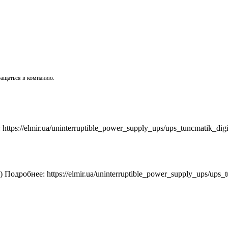
ращаться в компанию.
ttps://elmir.ua/uninterruptible_power_supply_ups/ups_tuncmatik_dig
) Подробнее: https://elmir.ua/uninterruptible_power_supply_ups/ups