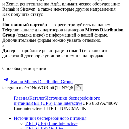
и Zemic, рентгенпленка Aqfa, климатическое оборудование
Remak и Sisteven, а также некоторые другие направления.
Как получить статус
1
Постоянный партнёр
— зарегистрируйтесь на нашем
Telegram канале для партнеров и дилеров
Micros Distribution
Group
(ссылка ниже) с информацией о вашей фирме.
Дополнительные фирмы можно указать отдельно.
2
Дилер
— пройдите регистрацию (шаг 1) и заключите
дилерский договор с установлением плана продаж.
Способы регистрации
Канал Micros Distribution Group
telegram.me/+ONuWORmtQTljN2Q6
Главная
Каталог
Источники бесперебойного
питания
ИБП (UPS) Line-Interactive
UPS 850VA/480W
Line-interactive LITE II TUNCMATIK
Источники бесперебойного питания
ИБП (UPS) Line-Interactive
ИБП (UPS) On-Line