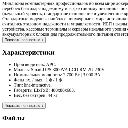
Миллионы компьютерных профессионалов во всем мире довер
перебоев благодаря надежному и эффективному питанию с пок
(начальный уровень, стандартное исполнение и увеличенное в
Стандартные модели – наиболее популярные в мире источники 
считались эталоном надежности и управляемости. ИБП началь
устройства, кассовые терминалы и серверы начального уровн
аккумуляторных блоков для продолжительного питания ответст
Показать полностью ↓
Характеристики
Производитель:
APC.
Модель:
Smart-UPS 3000VA LCD RM 2U 230V.
Номинальная мощность:
2 700 Вт | 3 000 ВА
Фазы вх. / вых.:
1 ф / 1 ф
Тип:
line-interactive.
Габариты
ШхГхВ: 480x86x683.
Вес, без батарей:
44 кг
Показать полностью ↓
Файлы