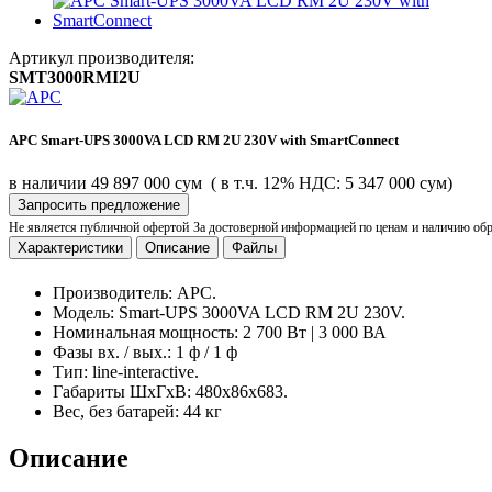
Артикул производителя:
SMT3000RMI2U
APC Smart-UPS 3000VA LCD RM 2U 230V with SmartConnect
в наличии
49 897 000 сум
( в т.ч. 12% НДС: 5 347 000 сум)
Запросить предложение
Не является публичной офертой
За достоверной информацией по ценам и наличию об
Характеристики
Описание
Файлы
Производитель:
APC.
Модель:
Smart-UPS 3000VA LCD RM 2U 230V.
Номинальная мощность:
2 700 Вт | 3 000 ВА
Фазы вх. / вых.:
1 ф / 1 ф
Тип:
line-interactive.
Габариты
ШхГхВ: 480x86x683.
Вес, без батарей:
44 кг
Описание