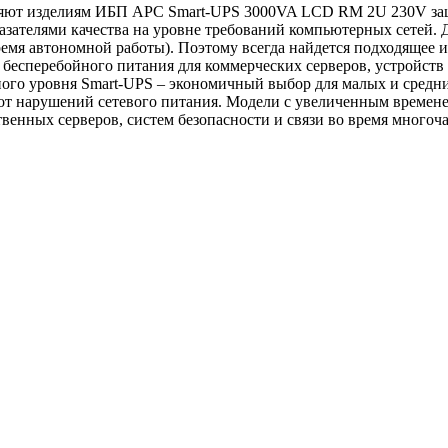
яют изделиям ИБП APC Smart-UPS 3000VA LCD RM 2U 230V защ
азателями качества на уровне требований компьютерных сетей. 
ремя автономной работы). Поэтому всегда найдется подходящее 
бесперебойного питания для коммерческих серверов, устройств 
ного уровня Smart-UPS – экономичный выбор для малых и сред
я от нарушений сетевого питания. Модели с увеличенным врем
венных серверов, систем безопасности и связи во время многоч