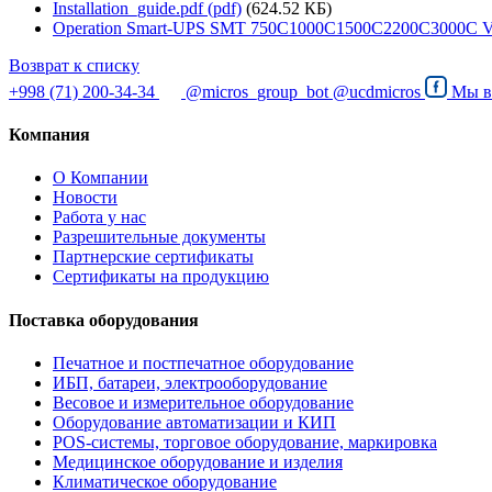
Installation_guide.pdf (pdf)
(624.52 КБ)
Operation Smart-UPS SMT 750C1000C1500C2200C3000C VA
Возврат к списку
+998 (71) 200-34-34
@micros_group_bot
@ucdmicros
Мы 
Компания
О Компании
Новости
Работа у нас
Разрешительные документы
Партнерские сертификаты
Сертификаты на продукцию
Поставка оборудования
Печатное и постпечатное оборудование
ИБП, батареи, электрооборудование
Весовое и измерительное оборудование
Оборудование автоматизации и КИП
POS-системы, торговое оборудование, маркировка
Медицинское оборудование и изделия
Климатическое оборудование