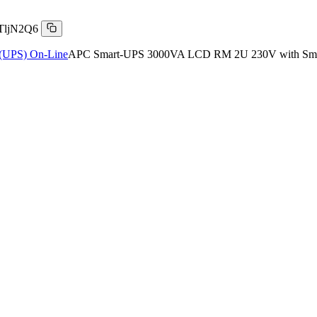
TljN2Q6
(UPS) On-Line
APC Smart-UPS 3000VA LCD RM 2U 230V with Sma