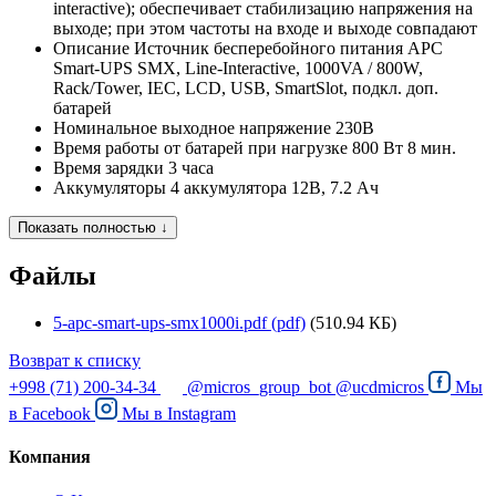
interactive); обеспечивает стабилизацию напряжения на
выходе; при этом частоты на входе и выходе совпадают
Описание
Источник бесперебойного питания APC
Smart-UPS SMX, Line-Interactive, 1000VA / 800W,
Rack/Tower, IEC, LCD, USB, SmartSlot, подкл. доп.
батарей
Номинальное выходное напряжение
230В
Время работы от батарей при нагрузке 800 Вт
8 мин.
Время зарядки
3 часа
Аккумуляторы
4 аккумулятора 12В, 7.2 Ач
Показать полностью ↓
Файлы
5-apc-smart-ups-smx1000i.pdf (pdf)
(510.94 КБ)
Возврат к списку
+998 (71) 200-34-34
@micros_group_bot
@ucdmicros
Мы
в
Facebook
Мы в
Instagram
Компания