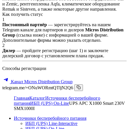
и Zemic, рентгенпленка Aqfa, климатическое оборудование
Remak и Sisteven, а также некоторые другие направления.
Как получить статус
1
Постоянный партнёр
— зарегистрируйтесь на нашем
Telegram канале для партнеров и дилеров
Micros Distribution
Group
(ссылка ниже) с информацией о вашей фирме.
Дополнительные фирмы можно указать отдельно.
2
Дилер
— пройдите регистрацию (шаг 1) и заключите
дилерский договор с установлением плана продаж.
Способы регистрации
Канал Micros Distribution Group
telegram.me/+ONuWORmtQTljN2Q6
Главная
Каталог
Источники бесперебойного
питания
ИБП (UPS) On-Line
UPS APC X1000 Smart 230V
SMX1000I
Источники бесперебойного питания
ИБП (UPS) Line-Interactive
ИБП (UPS) On-Line