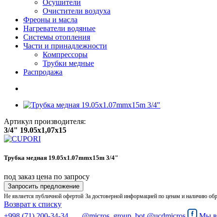
Осушители
Очистители воздуха
Фреоны и масла
Нагреватели водяные
Системы отопления
Части и принадлежности
Компрессоры
Трубки медные
Раcпродажа
Артикул производителя:
3/4" 19.05x1,07x15
Трубка медная 19.05x1.07mmx15m 3/4"
под заказ
цена по запросу
Запросить предложение
Не является публичной офертой
За достоверной информацией по ценам и наличию об
Возврат к списку
+998 (71) 200-34-34
@micros_group_bot
@ucdmicros
Мы 