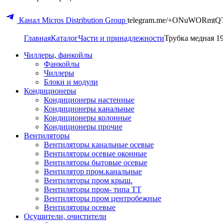
Канал Micros Distribution Group
telegram.me/+ONuWORmtQ
Главная
Каталог
Части и принадлежности
Трубка медная 1
Чиллеры, фанкойлы
Фанкойлы
Чиллеры
Блоки и модули
Кондиционеры
Кондиционеры настенные
Кондиционеры канальные
Кондиционеры колонные
Кондиционеры прочие
Вентиляторы
Вентиляторы канальные осевые
Вентиляторы осевые оконные
Вентиляторы бытовые осевые
Вентилятор пром.канальные
Вентиляторы пром крыш.
Вентиляторы пром- типа ТТ
Вентиляторы пром центробежные
Вентиляторы осевые
Осушители, очистители