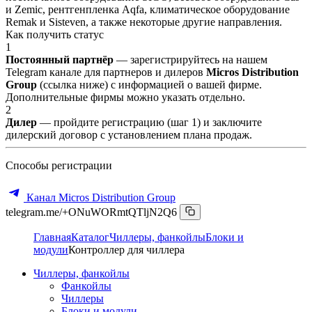
и Zemic, рентгенпленка Aqfa, климатическое оборудование
Remak и Sisteven, а также некоторые другие направления.
Как получить статус
1
Постоянный партнёр
— зарегистрируйтесь на нашем
Telegram канале для партнеров и дилеров
Micros Distribution
Group
(ссылка ниже) с информацией о вашей фирме.
Дополнительные фирмы можно указать отдельно.
2
Дилер
— пройдите регистрацию (шаг 1) и заключите
дилерский договор с установлением плана продаж.
Способы регистрации
Канал Micros Distribution Group
telegram.me/+ONuWORmtQTljN2Q6
Главная
Каталог
Чиллеры, фанкойлы
Блоки и
модули
Контроллер для чиллера
Чиллеры, фанкойлы
Фанкойлы
Чиллеры
Блоки и модули