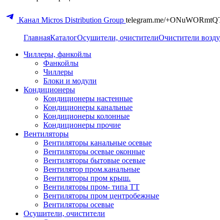
Канал Micros Distribution Group
telegram.me/+ONuWORmtQ
Главная
Каталог
Осушители, очистители
Очистители возду
Чиллеры, фанкойлы
Фанкойлы
Чиллеры
Блоки и модули
Кондиционеры
Кондиционеры настенные
Кондиционеры канальные
Кондиционеры колонные
Кондиционеры прочие
Вентиляторы
Вентиляторы канальные осевые
Вентиляторы осевые оконные
Вентиляторы бытовые осевые
Вентилятор пром.канальные
Вентиляторы пром крыш.
Вентиляторы пром- типа ТТ
Вентиляторы пром центробежные
Вентиляторы осевые
Осушители, очистители