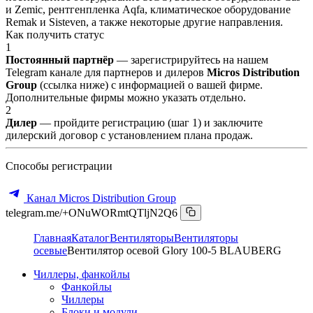
и Zemic, рентгенпленка Aqfa, климатическое оборудование
Remak и Sisteven, а также некоторые другие направления.
Как получить статус
1
Постоянный партнёр
— зарегистрируйтесь на нашем
Telegram канале для партнеров и дилеров
Micros Distribution
Group
(ссылка ниже) с информацией о вашей фирме.
Дополнительные фирмы можно указать отдельно.
2
Дилер
— пройдите регистрацию (шаг 1) и заключите
дилерский договор с установлением плана продаж.
Способы регистрации
Канал Micros Distribution Group
telegram.me/+ONuWORmtQTljN2Q6
Главная
Каталог
Вентиляторы
Вентиляторы
осевые
Вентилятор осевой Glory 100-5 BLAUBERG
Чиллеры, фанкойлы
Фанкойлы
Чиллеры
Блоки и модули