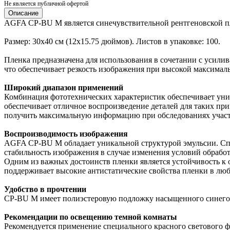
Не является публичной офертой
Описание
AGFA CP-BU M является синечувствительной рентгеновской пл
Размер: 30x40 см (12x15.75 дюймов). Листов в упаковке: 100.
Пленка предназначена для использования в сочетании с усил
что обеспечивает резкость изображения при высокой максимал
Широкий диапазон применений
Комбинация фототехнических характеристик обеспечивает уни
обеспечивает отличное воспроизведение деталей для таких при
получить максимальную информацию при обследованиях участко
Воспроизводимость изображения
AGFA CP-BU M обладает уникальной структурой эмульсии. Спе
стабильность изображения в случае изменения условий обрабо
Одним из важных достоинств пленки является устойчивость к 
поддерживает высокие антистатические свойства пленки в лю
Удобство в прочтении
CP-BU M имеет полиэстеровую подложку насыщенного синего цв
Рекомендации по освещению темной комнаты
Рекомендуется применение специального красного светового фил