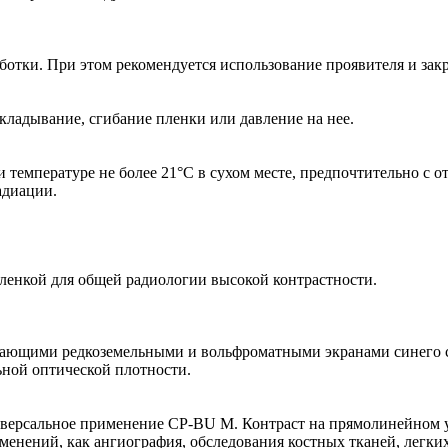
ботки. При этом рекомендуется использование проявителя и за
кладывание, сгибание пленки или давление на нее.
 температуре не более 21°C в сухом месте, предпочтительно с о
адиации.
енкой для общей радиологии высокой контрастности.
ивающими редкоземельными и вольфроматными экранами синего св
ьной оптической плотности.
версальное применение СP-BU M. Контраст на прямолинейном у
менений, как ангиография, обследования костных тканей, легких