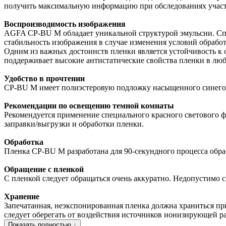
получить максимальную информацию при обследованиях участко
Воспроизводимость изображения
AGFA CP-BU M обладает уникальной структурой эмульсии. Спе
стабильность изображения в случае изменения условий обрабо
Одним из важных достоинств пленки является устойчивость к 
поддерживает высокие антистатические свойства пленки в лю
Удобство в прочтении
CP-BU M имеет полиэстеровую подложку насыщенного синего цв
Рекомендации по освещению темной комнаты
Рекомендуется применение специального красного светового фил
заправки/выгрузки и обработки пленки.
Обработка
Пленка CP-BU M разработана для 90-секундного процесса обра
Обращение с пленкой
С пленкой следует обращаться очень аккуратно. Недопустимо с
Хранение
Запечатанная, неэкспонированная пленка должна храниться при
следует оберегать от воздействия источников ионизирующей р
Показать полностью ↓