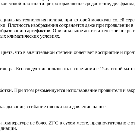
в малой плотности: ретроторакальное средостение, диафрагма,
циальная технология полива, при которой молекулы солей сере
тки. Плотность изображения сохраняется даже при проявлении в
образованию артефактов. Оригинальное антистатическое покрыти
бых климатических условиях.
ета, что в значительной степени облегчает восприятие и проч
ьтра. Eго следует использовать в сочетании с 15-ваттной матов
ботки. При этом рекомендуется использование проявителя и за
кладывание, сгибание пленки или давление на нее.
 температуре не более 21°C в сухом месте, предпочтительно с о
адиации.