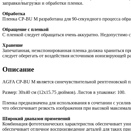
заправки/выгрузки и обработки пленки.
Обработка
Пленка CP-BU M разработана для 90-секундного процесса обра
Обращение с пленкой
С пленкой следует обращаться очень аккуратно. Недопустимо с
Хранение
Запечатанная, неэкспонированная пленка должна храниться при
следует оберегать от воздействия источников ионизирующей р
Описание
AGFA CP-BU M является синечувствительной рентгеновской пл
Размер: 30x40 см (12x15.75 дюймов). Листов в упаковке: 100.
Пленка предназначена для использования в сочетании с усил
что обеспечивает резкость изображения при высокой максимал
Широкий диапазон применений
Комбинация фототехнических характеристик обеспечивает уни
обеспечивает отличное воспроизведение деталей для таких при