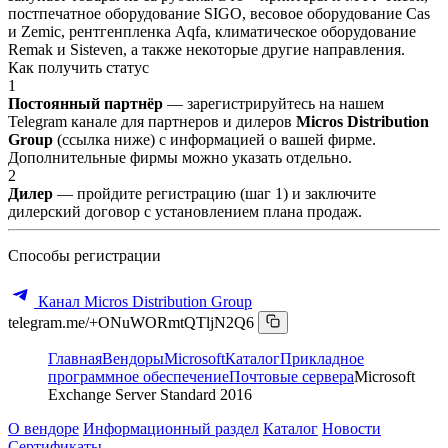
постпечатное оборудование SIGO, весовое оборудование Cas
и Zemic, рентгенпленка Aqfa, климатическое оборудование
Remak и Sisteven, а также некоторые другие направления.
Как получить статус
1
Постоянный партнёр
— зарегистрируйтесь на нашем
Telegram канале для партнеров и дилеров
Micros Distribution
Group
(ссылка ниже) с информацией о вашей фирме.
Дополнительные фирмы можно указать отдельно.
2
Дилер
— пройдите регистрацию (шаг 1) и заключите
дилерский договор с установлением плана продаж.
Способы регистрации
Канал Micros Distribution Group
telegram.me/+ONuWORmtQTljN2Q6
Главная
Вендоры
Microsoft
Каталог
Прикладное
программное обеспечение
Почтовые сервера
Microsoft
Exchange Server Standard 2016
О вендоре
Информационный раздел
Каталог
Новости
Сертификаты