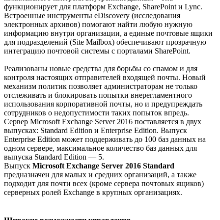
функционирует для платформ Exchange, SharePoint и Lync.
Встроенные инструменты eDiscovery (исследования
электронных архивов) помогают найти любую нужную
информацию внутри организации, а единые почтовые ящики
для подразделений (Site Mailbox) обеспечивают прозрачную
интеграцию почтовой системы с порталами SharePoint.
Реализованы новые средства для борьбы со спамом и для
контроля настоящих отправителей входящей почты. Новый
механизм политик позволяет администраторам не только
отслеживать и блокировать попытки внерегламентного
использования корпоративной почты, но и предупреждать
сотрудников о недопустимости таких попыток впредь.
Сервер Microsoft Exchange Server 2016 поставляется в двух
выпусках: Standard Edition и Enterprise Edition. Выпуск
Enterprise Edition может поддерживать до 100 баз данных на
одном сервере, максимальное количество баз данных для
выпуска Standard Edition — 5.
Выпуск
Microsoft Exchange Server 2016
Standard
предназначен для малых и средних организаций, а также
подходит для почти всех (кроме сервера почтовых ящиков)
серверных ролей Exchange в крупных организациях.