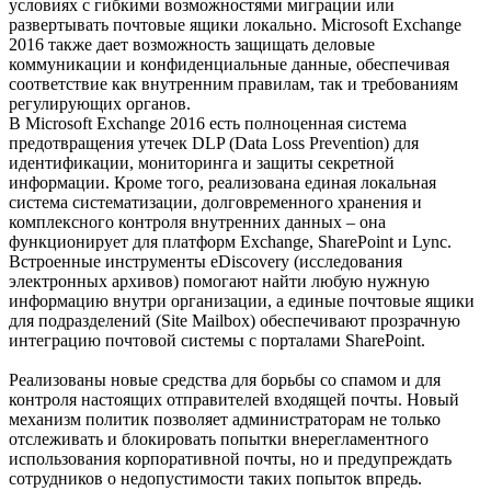
условиях с гибкими возможностями миграции или
развертывать почтовые ящики локально. Microsoft Exchange
2016 также дает возможность защищать деловые
коммуникации и конфиденциальные данные, обеспечивая
соответствие как внутренним правилам, так и требованиям
регулирующих органов.
В Microsoft Exchange 2016 есть полноценная система
предотвращения утечек DLP (Data Loss Prevention) для
идентификации, мониторинга и защиты секретной
информации. Кроме того, реализована единая локальная
система систематизации, долговременного хранения и
комплексного контроля внутренних данных – она
функционирует для платформ Exchange, SharePoint и Lync.
Встроенные инструменты eDiscovery (исследования
электронных архивов) помогают найти любую нужную
информацию внутри организации, а единые почтовые ящики
для подразделений (Site Mailbox) обеспечивают прозрачную
интеграцию почтовой системы с порталами SharePoint.
Реализованы новые средства для борьбы со спамом и для
контроля настоящих отправителей входящей почты. Новый
механизм политик позволяет администраторам не только
отслеживать и блокировать попытки внерегламентного
использования корпоративной почты, но и предупреждать
сотрудников о недопустимости таких попыток впредь.