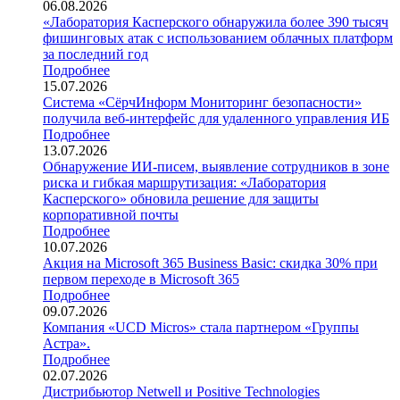
06.08.2026
«Лаборатория Касперского обнаружила более 390 тысяч
фишинговых атак с использованием облачных платформ
за последний год
Подробнее
15.07.2026
Система «СёрчИнформ Мониторинг безопасности»
получила веб-интерфейс для удаленного управления ИБ
Подробнее
13.07.2026
Обнаружение ИИ-писем, выявление сотрудников в зоне
риска и гибкая маршрутизация: «Лаборатория
Касперского» обновила решение для защиты
корпоративной почты
Подробнее
10.07.2026
Акция на Microsoft 365 Business Basic: скидка 30% при
первом переходе в Microsoft 365
Подробнее
09.07.2026
Компания «UCD Micros» стала партнером «Группы
Астра».
Подробнее
02.07.2026
Дистрибьютор Netwell и Positive Technologies