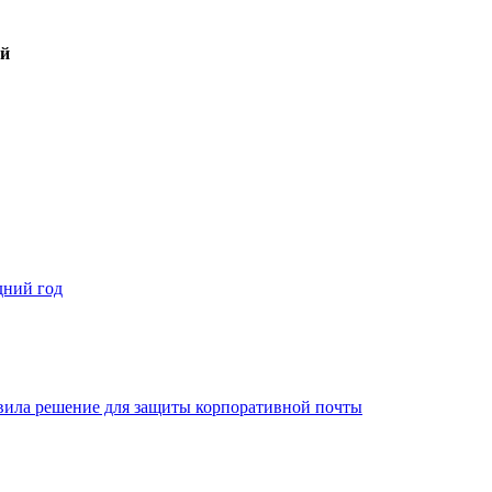
ый
дний год
овила решение для защиты корпоративной почты