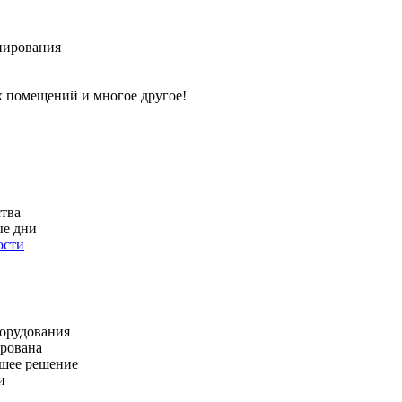
нирования
х помещений и многое другое!
ства
ые дни
ости
орудования
ирована
чшее решение
и