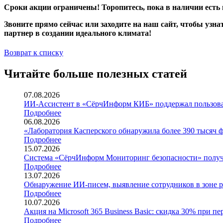
Сроки акции ограничены! Торопитесь, пока в наличии есть
Звоните прямо сейчас или заходите на наш сайт, чтобы узн
партнер в создании идеального климата!
Возврат к списку
Читайте больше полезных статей
07.08.2026
ИИ-Ассистент в «СёрчИнформ КИБ» поддержал пользов
Подробнее
06.08.2026
«Лаборатория Касперского обнаружила более 390 тысяч 
Подробнее
15.07.2026
Система «СёрчИнформ Мониторинг безопасности» получи
Подробнее
13.07.2026
Обнаружение ИИ-писем, выявление сотрудников в зоне р
Подробнее
10.07.2026
Акция на Microsoft 365 Business Basic: скидка 30% при пе
Подробнее