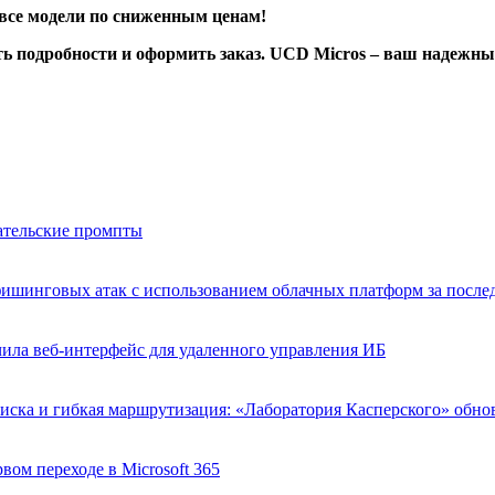
 все модели по сниженным ценам!
ать подробности и оформить заказ. UCD Micros – ваш надежн
ательские промпты
фишинговых атак с использованием облачных платформ за после
ла веб-интерфейс для удаленного управления ИБ
иска и гибкая маршрутизация: «Лаборатория Касперского» обн
рвом переходе в Microsoft 365